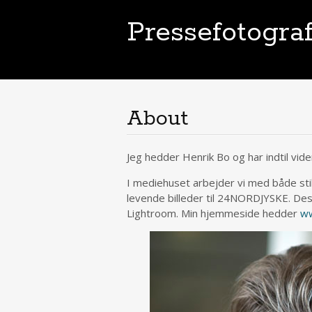
Pressefotogra
About
Jeg hedder Henrik Bo og har indtil vi
I mediehuset arbejder vi med både stil
levende billeder til 24NORDJYSKE. De
Lightroom. Min hjemmeside hedder
ww