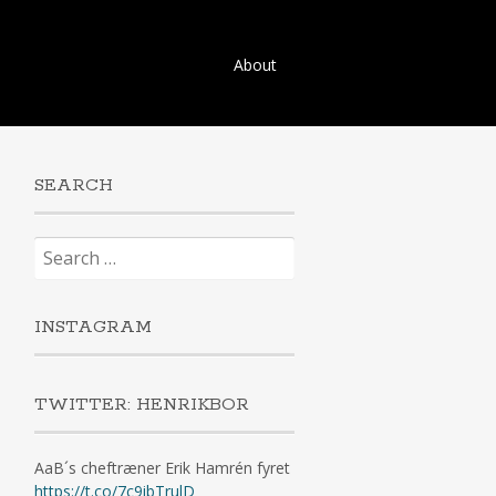
S
About
k
i
p
t
o
SEARCH
c
o
Search
n
for:
t
e
n
INSTAGRAM
t
TWITTER: HENRIKBOR
AaB´s cheftræner Erik Hamrén fyret
https://t.co/7c9ibTrulD