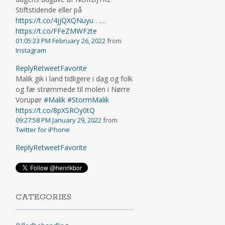
Stiftstidende eller på
https://t.co/4jjQXQNuyu
. .…
https://t.co/FFeZMWFzte
01:05:23 PM February 26, 2022
from
Instagram
Reply
Retweet
Favorite
Malik gik i land tidligere i dag og folk
og fæ strømmede til molen i Nørre
Vorupør
#Malik
#StormMalik
https://t.co/8pXSROy0tQ
09:27:58 PM January 29, 2022
from
Twitter for iPhone
Reply
Retweet
Favorite
CATEGORIES