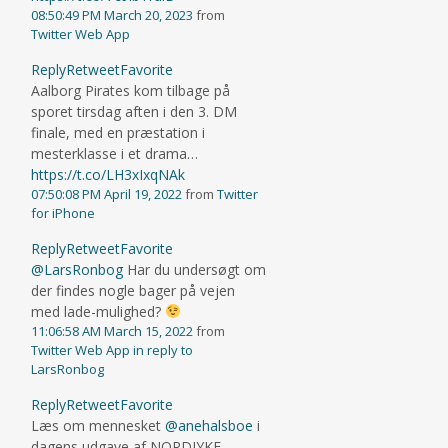
08:50:49 PM March 20, 2023
from
Twitter Web App
Reply
Retweet
Favorite
Aalborg Pirates kom tilbage på
sporet tirsdag aften i den 3. DM
finale, med en præstation i
mesterklasse i et drama…
https://t.co/LH3xIxqNAk
07:50:08 PM April 19, 2022
from
Twitter
for iPhone
Reply
Retweet
Favorite
@LarsRonbog
Har du undersøgt om
der findes nogle bager på vejen
med lade-mulighed?
11:06:58 AM March 15, 2022
from
Twitter Web App
in reply to
LarsRonbog
Reply
Retweet
Favorite
Læs om mennesket
@anehalsboe
i
dagens udgave af NORDJYKE