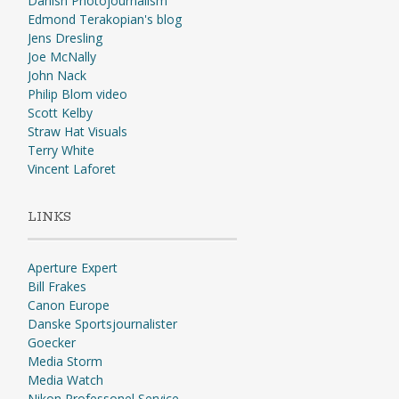
Danish Photojournalism
Edmond Terakopian's blog
Jens Dresling
Joe McNally
John Nack
Philip Blom video
Scott Kelby
Straw Hat Visuals
Terry White
Vincent Laforet
LINKS
Aperture Expert
Bill Frakes
Canon Europe
Danske Sportsjournalister
Goecker
Media Storm
Media Watch
Nikon Professonel Service