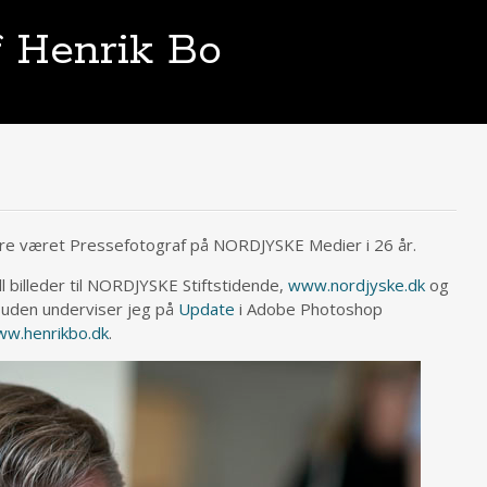
f Henrik Bo
dere været Pressefotograf på NORDJYSKE Medier i 26 år.
l billeder til NORDJYSKE Stiftstidende,
www.nordjyske.dk
og
suden underviser jeg på
Update
i Adobe Photoshop
w.henrikbo.dk
.